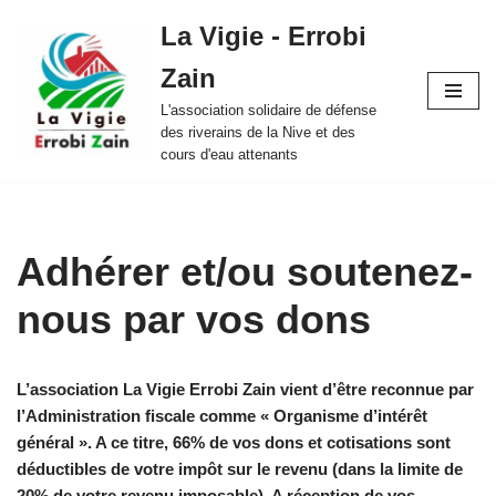
La Vigie - Errobi
Aller
Zain
au
contenu
L'association solidaire de défense
des riverains de la Nive et des
cours d'eau attenants
Adhérer et/ou soutenez-
nous par vos dons
L’association La Vigie Errobi Zain vient d’être reconnue par
l’Administration fiscale comme « Organisme d’intérêt
général ». A ce titre, 66% de vos dons et cotisations sont
déductibles de votre impôt sur le revenu (dans la limite de
20% de votre revenu imposable). A réception de vos